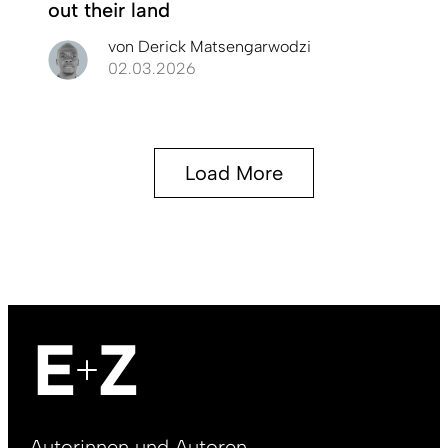
out their land
von
Derick Matsengarwodzi
02.03.2026
Load More
Footer
Autorinnen und Autoren