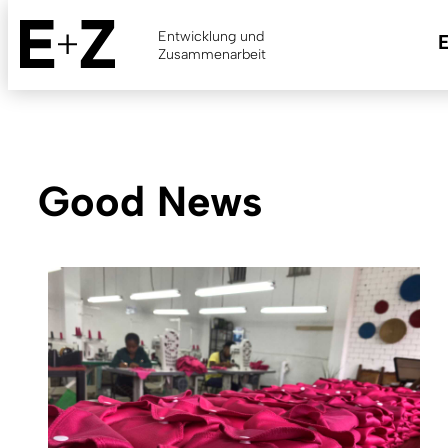
Skip
to
Entwicklung und
main
Zusammenarbeit
content
Good News