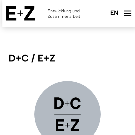
Skip
to
Entwicklung und
main
Zusammenarbeit
content
D+C / E+Z