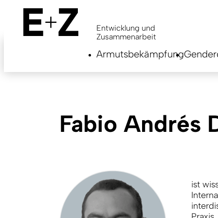
Skip
to
main
Entwicklung und
content
Zusammenarbeit
Armutsbekämpfung
Genderg
Fabio Andrés 
ist wis
Intern
interd
Praxis