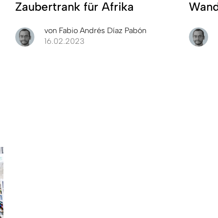
Zaubertrank für Afrika
Wand
von
Fabio Andrés Díaz Pabón
16.02.2023
n