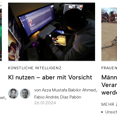
KÜNSTLICHE INTELLIGENZ
FRAUEN
KI nutzen – aber mit Vorsicht
Männ
Vera
von
Azza Mustafa Babikir Ahmed
werd
Fabio Andrés Díaz Pabón
het
26.01.2024
MEHR 
Unsic