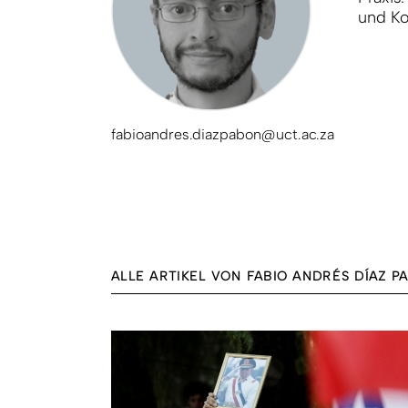
und Ko
fabioandres.diazpabon@uct.ac.za
ALLE ARTIKEL VON FABIO ANDRÉS DÍAZ P