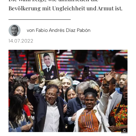
Bevölkerung mit Ungleichheit und Armut ist.
von
Fabio Andrés Díaz Pabón
14.07.2022
pict