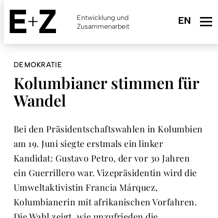
Skip
to
Entwicklung und
main
Zusammenarbeit
content
DEMOKRATIE
Kolumbianer stimmen für
Wandel
Bei den Präsidentschaftswahlen in Kolumbien
am 19. Juni siegte erstmals ein linker
Kandidat: Gustavo Petro, der vor 30 Jahren
ein Guerrillero war. Vizepräsidentin wird die
Umweltaktivistin Francia Márquez,
Kolumbianerin mit afrikanischen Vorfahren.
Die Wahl zeigt, wie unzufrieden die