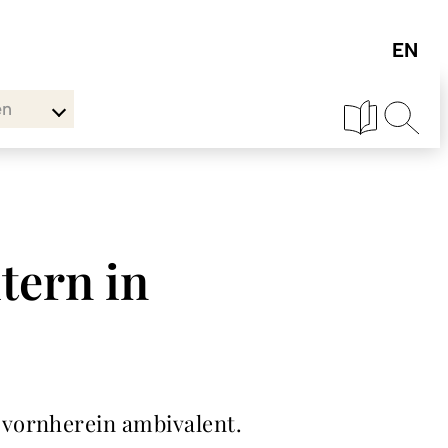
en
tern in
 vornherein ambivalent.