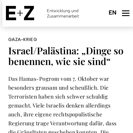
Skip
to
Entwicklung und
main
Zusammenarbeit
content
GAZA-KRIEG
Israel/Palästina: „Dinge so
benennen, wie sie sind“
Das Hamas-Pogrom vom 7. Oktober war
besonders grausam und scheußlich. Die
Terroristen haben sich schwer schuldig
gemacht. Viele Israelis denken allerdings
auch, ihre eigene rechtspopulistische
Regierung trage Verantwortung dafür, dass
die Gräueltaten geschehen konnten. Die