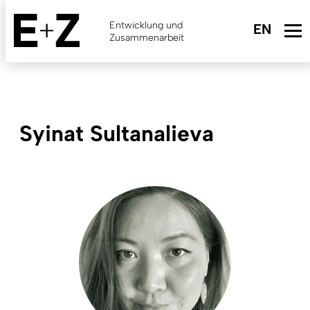
Skip
to
Entwicklung und
main
Zusammenarbeit
content
Syinat Sultanalieva