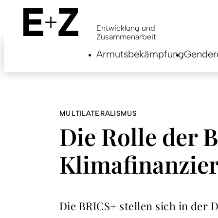
Skip
to
main
Entwicklung und
content
Zusammenarbeit
Armutsbekämpfung
Genderg
MULTILATERALISMUS
Die Rolle der 
Klimafinanzie
Die BRICS+ stellen sich in der 