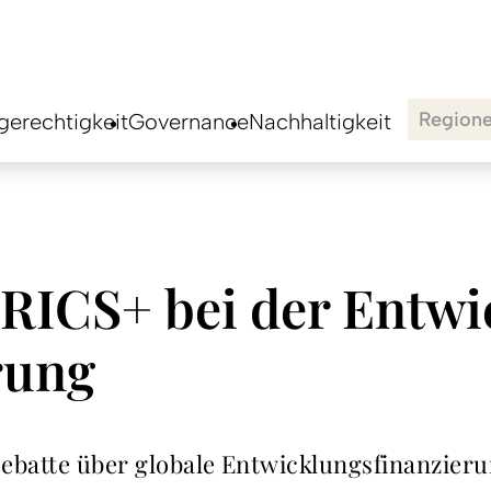
Region
erechtigkeit
Governance
Nachhaltigkeit
BRICS+ bei der Entw
rung
Debatte über globale Entwicklungsfinanzier