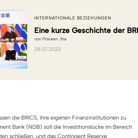
INTERNATIONALE BEZIEHUNGEN
Eine kurze Geschichte der BR
von
Praveen Jha
28.07.2022
ssen die BRICS, ihre eigenen Finanzinstitutionen zu
nt Bank (NDB) soll die Investitionslücke im Bereich
üden schließen, und das Contingent Reserve