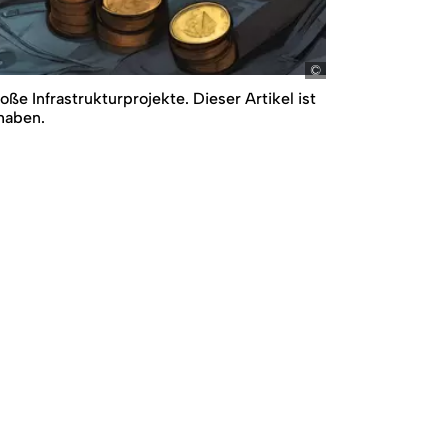
E+Z, Bild mit KI gen
ße Infrastrukturprojekte. Dieser Artikel ist
 haben.