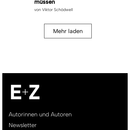
müssen
von
Viktor Schödwell
Mehr laden
Footer
Autorinnen und Autoren
right
Newsletter
DE