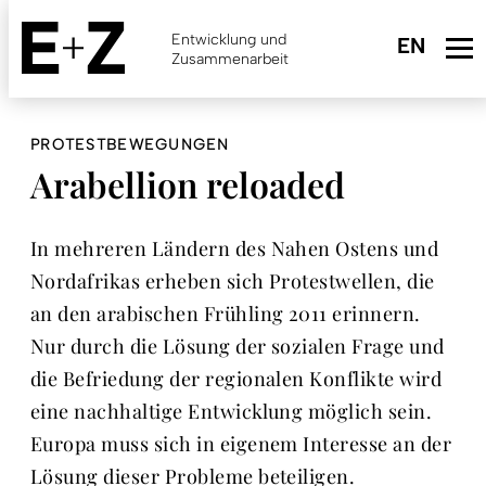
Skip
to
Entwicklung und
main
Zusammenarbeit
content
PROTESTBEWEGUNGEN
Arabellion reloaded
In mehreren Ländern des Nahen Ostens und
Nordafrikas erheben sich Protestwellen, die
an den arabischen Frühling 2011 erinnern.
Nur durch die Lösung der sozialen Frage und
die Befriedung der regionalen Konflikte wird
eine nachhaltige Entwicklung möglich sein.
Europa muss sich in eigenem Interesse an der
Lösung dieser Probleme beteiligen.