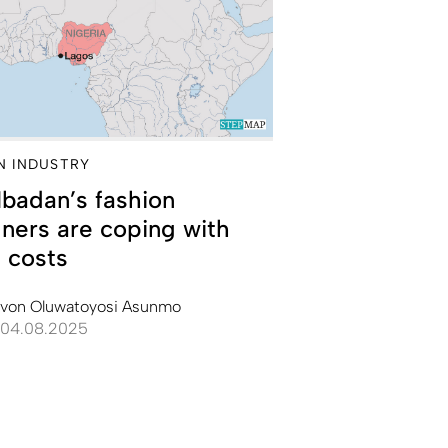
N INDUSTRY
badan’s fashion
ners are coping with
g costs
von
Oluwatoyosi Asunmo
04.08.2025