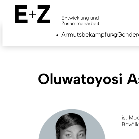
Skip
to
main
Entwicklung und
content
Zusammenarbeit
Armutsbekämpfung
Genderg
Oluwatoyosi 
ist Mo
Bevölk