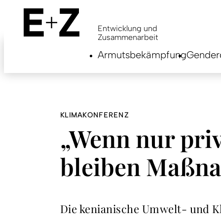
Skip
to
main
Entwicklung und
content
Zusammenarbeit
Armutsbekämpfung
Genderg
KLIMAKONFERENZ
„Wenn nur priv
bleiben Maßna
Die kenianische Umwelt- und Kl