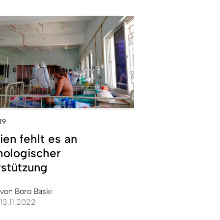
19
dien fehlt es an
hologischer
rstützung
von
Boro Baski
13.11.2022