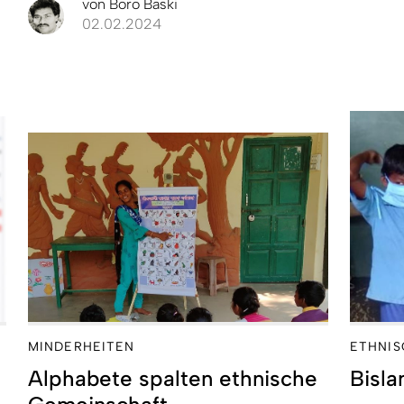
von
Boro Baski
02.02.2024
MINDERHEITEN
ETHNIS
Alphabete spalten ethnische
Bisla