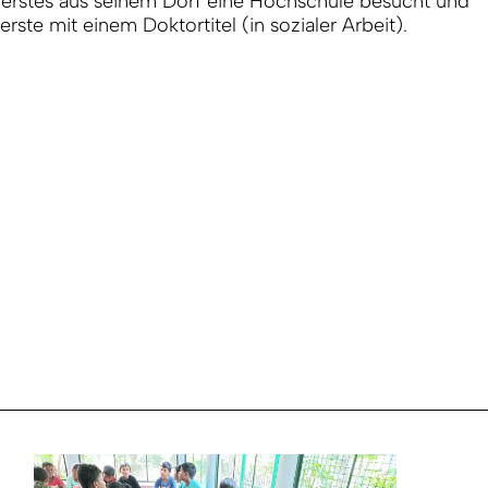
s erstes aus seinem Dorf eine Hochschule besucht und
 erste mit einem Doktortitel (in sozialer Arbeit).