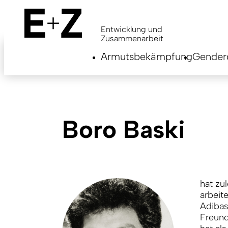
Skip
to
main
Entwicklung und
content
Zusammenarbeit
Armutsbekämpfung
Genderg
Boro Baski
hat zu
arbeit
Adibas
Freund