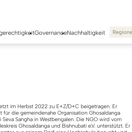
Region
erechtigkeit
Governance
Nachhaltigkeit
letzt im Herbst 2022 zu E+Z/D+C beigetragen. Er
et für die gemeindenahe Organisation Ghosaldanga
i Seva Sangha in Westbengalen. Die NGO wird vom
eskreis Ghosaldanga und Bishnubati e.V. unterstützt. Er