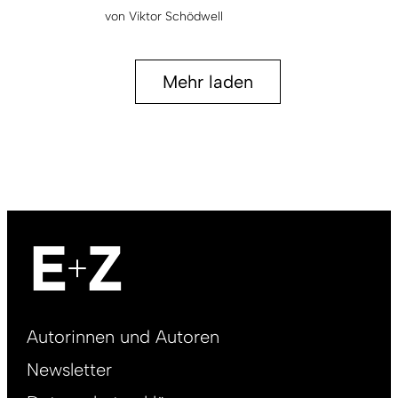
von
Viktor Schödwell
Mehr laden
Footer
Autorinnen und Autoren
right
Newsletter
DE