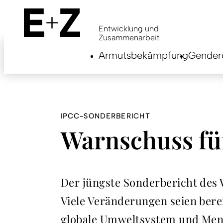
Skip
to
main
Entwicklung und
content
Zusammenarbeit
Armutsbekämpfung
Genderg
IPCC-SONDERBERICHT
Warnschuss fü
Der jüngste Sonderbericht des 
Viele Veränderungen seien bere
globale Umweltsystem und Mens