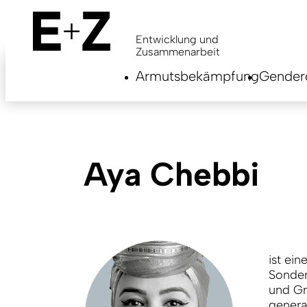
Skip
to
main
Entwicklung und
content
Zusammenarbeit
Armutsbekämpfung
Genderg
Aya Chebbi
ist ein
Sonder
und Gr
genera