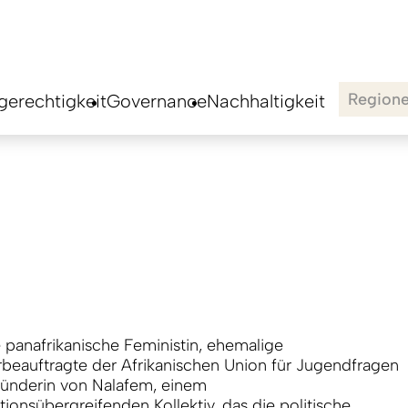
Region
erechtigkeit
Governance
Nachhaltigkeit
e panafrikanische Feministin, ehemalige
beauftragte der Afrikanischen Union für Jugendfragen
ünderin von Nalafem, einem
tionsübergreifenden Kollektiv, das die politische