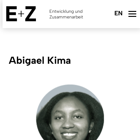
Skip
to
Entwicklung und
main
Zusammenarbeit
content
Abigael Kima