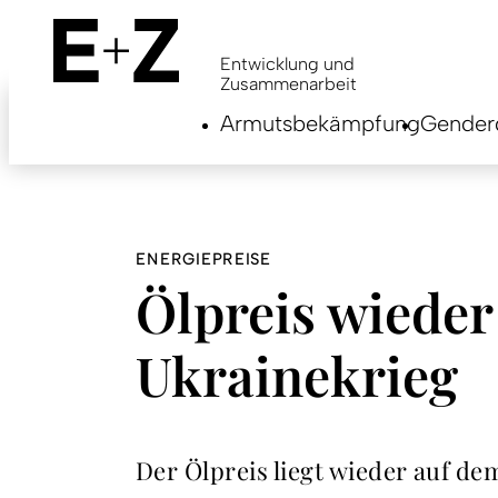
Skip
to
main
Entwicklung und
content
Zusammenarbeit
Armutsbekämpfung
Genderg
ENERGIEPREISE
Ölpreis wieder
Ukrainekrieg
Der Ölpreis liegt wieder auf d