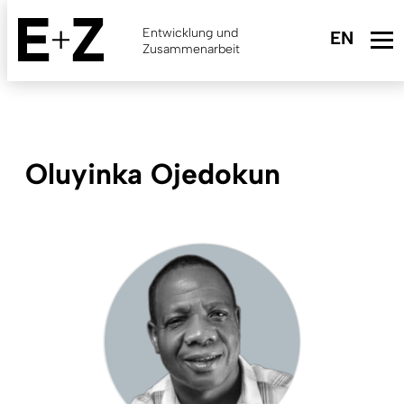
Skip
to
Entwicklung und
main
Zusammenarbeit
content
Oluyinka Ojedokun