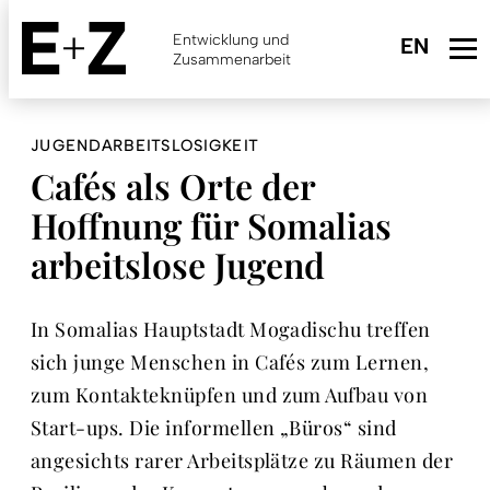
Skip
to
Entwicklung und
main
Zusammenarbeit
content
JUGENDARBEITSLOSIGKEIT
Cafés als Orte der
Hoffnung für Somalias
arbeitslose Jugend
In Somalias Hauptstadt Mogadischu treffen
sich junge Menschen in Cafés zum Lernen,
zum Kontakteknüpfen und zum Aufbau von
Start-ups. Die informellen „Büros“ sind
angesichts rarer Arbeitsplätze zu Räumen der