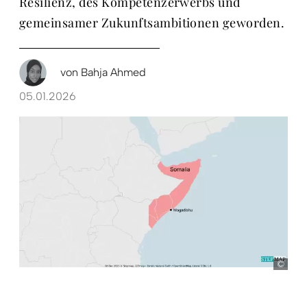
Resilienz, des Kompetenzerwerbs und
gemeinsamer Zukunftsambitionen geworden.
von
Bahja Ahmed
05.01.2026
Ste