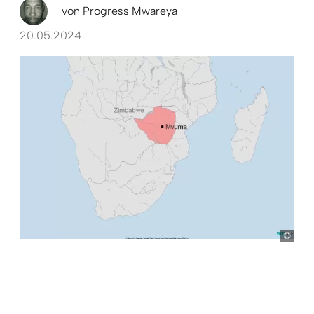
von
Progress Mwareya
20.05.2024
Ste