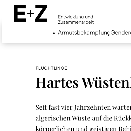
Skip
to
main
Entwicklung und
content
Zusammenarbeit
Armutsbekämpfung
Genderg
FLÜCHTLINGE
Hartes Wüsten
Seit fast vier Jahrzehnten wart
algerischen Wüste auf die Rück
körperlichen und geistigen Be