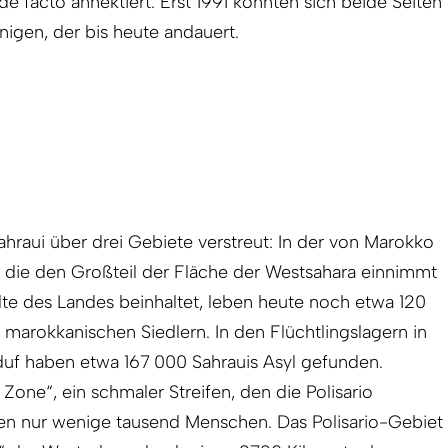
e facto annektiert. Erst 1991 konnten sich beide Seiten
inigen, der bis heute andauert.
ahraui über drei Gebiete verstreut: In der von Marokko
, die den Großteil der Fläche der Westsahara einnimmt
dte des Landes beinhaltet, leben heute noch etwa 120
marokkanischen Siedlern. In den Flüchtlingslagern in
duf haben etwa 167 000 Sahrauis Asyl gefunden.
 Zone“, ein schmaler Streifen, den die Polisario
en nur wenige tausend Menschen. Das Polisario-Gebiet