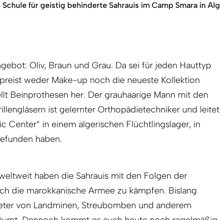
 Schule für geistig behinderte Sahrauis im Camp Smara in Alg
gebot: Oliv, Braun und Grau. Da sei für jeden Hauttyp
reist weder Make-up noch die neueste Kollektion
tellt Beinprothesen her. Der grauhaarige Mann mit den
llengläsern ist gelernter Orthopädietechniker und leitet
c Center“ in einem algerischen Flüchtlingslager, in
gefunden haben.
weltweit haben die Sahrauis mit den Folgen der
rch die marokkanische Armee zu kämpfen. Bislang
ter von Landminen, Streubomben und anderem
räumt. Dennoch kommt es auch heute noch regelmäßig