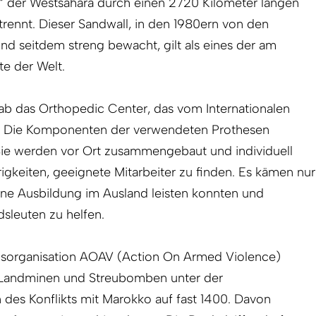
e“ der Westsahara durch einen 2720 Kilometer langen
rennt. Dieser Sandwall, in den 1980ern von den
d seitdem streng bewacht, gilt als eines der am
e der Welt.
ab das Orthopedic Center, das vom Internationalen
d. Die Komponenten der verwendeten Prothesen
ie werden vor Ort zusammengebaut und individuell
igkeiten, geeignete Mitarbeiter zu finden. Es kämen nur
 eine Ausbildung im Ausland leisten konnten und
sleuten zu helfen.
ngsorganisation AOAV (Action On Armed Violence)
n Landminen und Streubomben unter der
n des Konflikts mit Marokko auf fast 1400. Davon