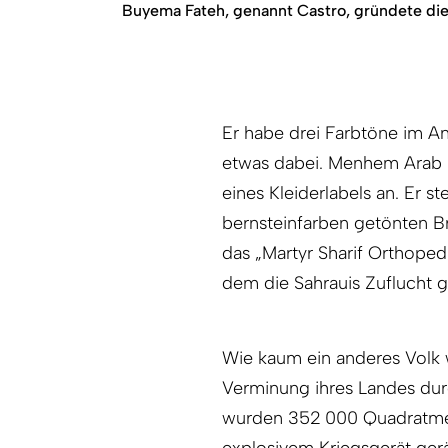
Buyema Fateh, ­genannt Castro, gründete die
Er habe drei Farbtöne im An
etwas dabei. Menhem Arab p
eines Kleiderlabels an. Er s
bernsteinfarben getönten Bri
das „Martyr Sharif Orthopedi
dem die Sahrauis Zuflucht 
Wie kaum ein anderes Volk 
Verminung ihres Landes du
wurden 352 000 Quadratme
explosivem Kriegsgerät ge