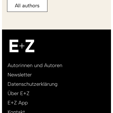
All authors
Footer
Autorinnen und Autoren
right
Newsletter
DE
Datenschutzerklärung
Über E+Z
E+Z App
Kontakt