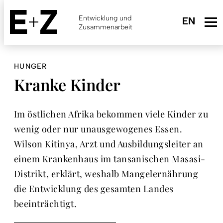
Skip
to
Entwicklung und
main
Zusammenarbeit
content
HUNGER
Kranke Kinder
Im östlichen Afrika bekommen viele Kinder zu
wenig oder nur unausgewogenes Essen.
Wilson Kitinya, Arzt und Ausbildungsleiter an
einem Krankenhaus im tansanischen Masasi-
Distrikt, erklärt, weshalb Mangelernährung
die Entwicklung des gesamten Landes
beeinträchtigt.