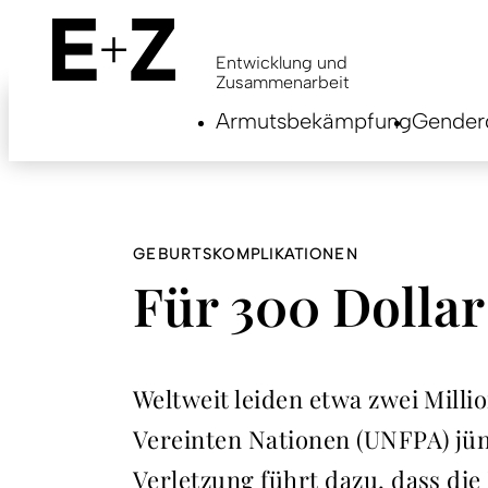
Skip
to
main
Entwicklung und
content
Zusammenarbeit
Armutsbekämpfung
Genderg
GEBURTSKOMPLIKATIONEN
Für 300 Dollar
Weltweit leiden etwa zwei Mill
Vereinten Nationen (UNFPA) jü
Verletzung führt dazu, dass di