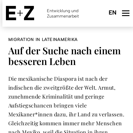
Skip
to
Entwicklung und
main
Zusammenarbeit
content
MIGRATION IN LATEINAMERIKA
Auf der Suche nach einem
besseren Leben
Die mexikanische Diaspora ist nach der
indischen die zweitgrößte der Welt. Armut,
zunehmende Kriminalität und geringe
Aufstiegschancen bringen viele
Mexikaner*innen dazu, ihr Land zu verlassen.
Gleichzeitig kommen immer mehr Menschen
nach Mexiko, weil die Situation in ihren