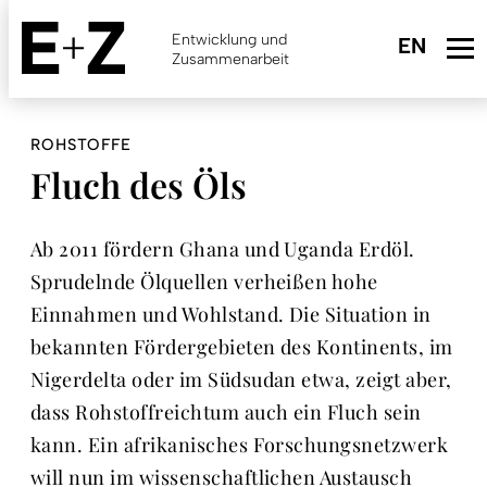
Skip
to
Entwicklung und
main
Zusammenarbeit
content
ROHSTOFFE
Fluch des Öls
Ab 2011 fördern Ghana und Uganda Erdöl.
Sprudelnde Ölquellen verheißen hohe
Einnahmen und Wohlstand. Die Situation in
bekannten Fördergebieten des Kontinents, im
Nigerdelta oder im Südsudan etwa, zeigt aber,
dass Rohstoffreichtum auch ein Fluch sein
kann. Ein afrikanisches Forschungsnetzwerk
will nun im wissenschaftlichen Austausch