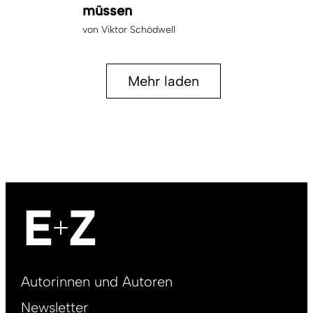
müssen
von
Viktor Schödwell
Mehr laden
Footer
Autorinnen und Autoren
right
Newsletter
DE