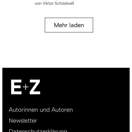
von
Viktor Schödwell
Mehr laden
Footer
Autorinnen und Autoren
right
Newsletter
DE
Datenschutzerklärung