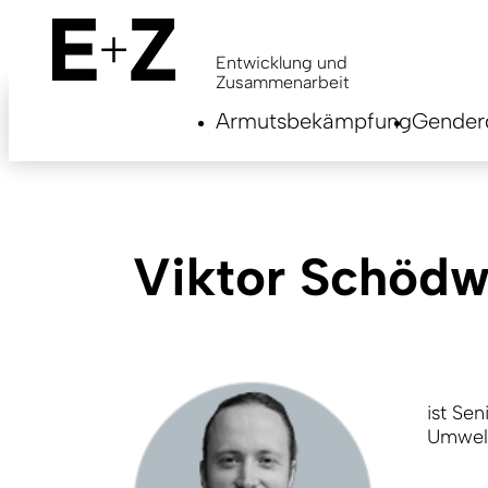
Skip
to
main
Entwicklung und
content
Zusammenarbeit
Armutsbekämpfung
Genderg
Viktor Schödw
ist Sen
Umwelth