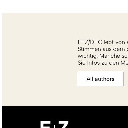
E+Z/D+C lebt von s
Stimmen aus dem g
wichtig. Manche sch
Sie Infos zu den M
All authors