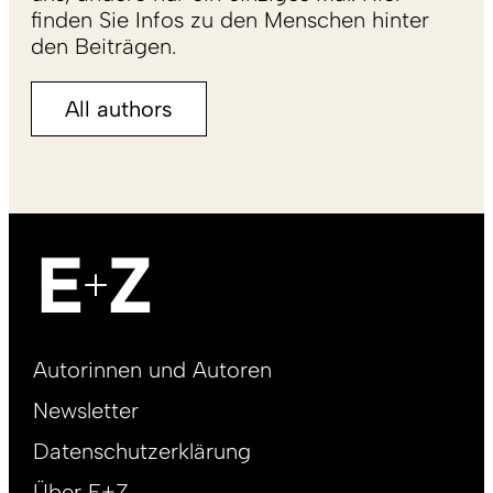
finden Sie Infos zu den Menschen hinter
den Beiträgen.
All authors
Footer
Autorinnen und Autoren
right
Newsletter
DE
Datenschutzerklärung
Über E+Z