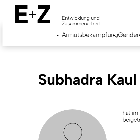
Skip
to
main
Entwicklung und
content
Zusammenarbeit
Armutsbekämpfung
Genderg
Subhadra Kaul
hat im
beiget