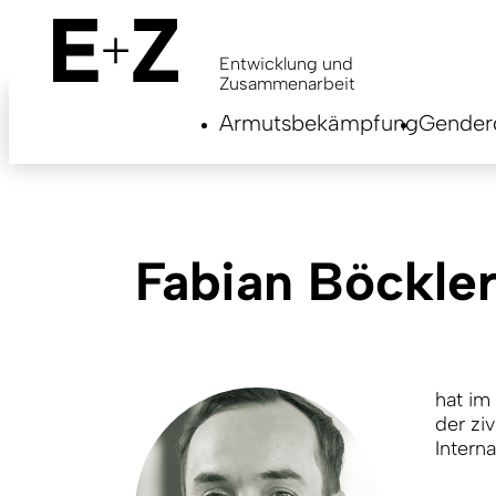
Skip
to
main
Entwicklung und
content
Zusammenarbeit
Armutsbekämpfung
Genderg
Fabian Böckle
hat im
der zi
Intern