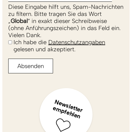
Diese Eingabe hilft uns, Spam-Nachrichten
zu filtern. Bitte tragen Sie das Wort
„
Global
“ in exakt dieser Schreibweise
(ohne Anführungszeichen) in das Feld ein.
Vielen Dank.
Ich habe die
Datenschutzangaben
gelesen und akzeptiert.
N
e
w
s
le
e
r
m
p
f
e
h
le
t
t
e
n